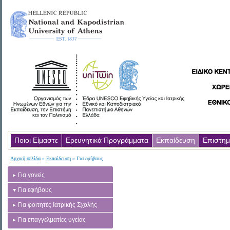
Ποιοι Είμαστε
Ερευνητικά Προγράμματα
Εκπαίδευση
Επιστημ
Αρχική σελίδα
»
Εκπαίδευση
» Για εφήβους
Για γονείς
Για εφήβους
Για φοιτητές Ιατρικής Σχολής
Για επαγγελματίες υγείας